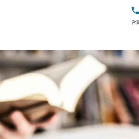
営業
ページ
採用情報
事務所案内
取扱業務
弁護士紹介
料金
お知らせ・
司法修習生・中途採用